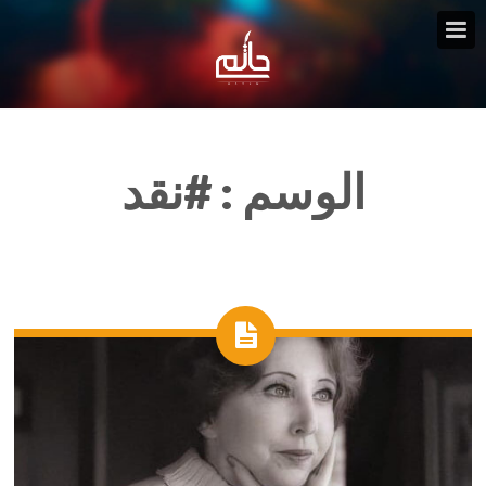
الوسم :
#نقد