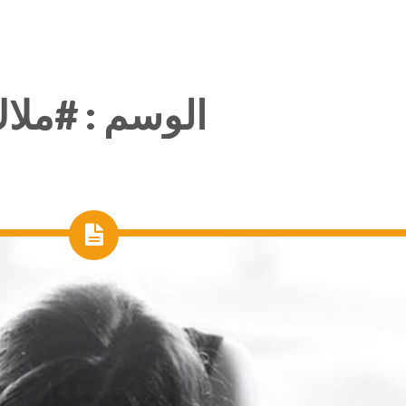
الوسم :
#ملا