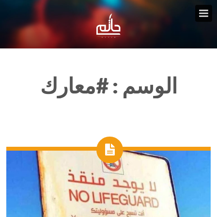
الوسم :
#معارك