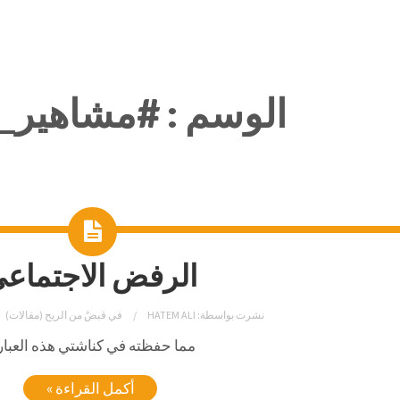
الوسم :
#مشاهير_
الرفض الاجتماع
نشرت بواسطة:
HATEM ALI
في
قبضٌ من الريح (مقالات)
مما حفظته في كناشتي هذه العبار
أكمل القراءة »