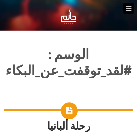
الوسم :
#لقد_توقفت_عن_البكاء
رحلة ألبانيا