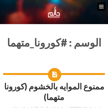
الوسم :
#كورونا_متهما
ممنوع الموايه بالخشوم (كورونا
متهما)
نشرت بواسطة:
HATEM ALI
في
قبضٌ من الريح (مقالات)
اضف تعليق