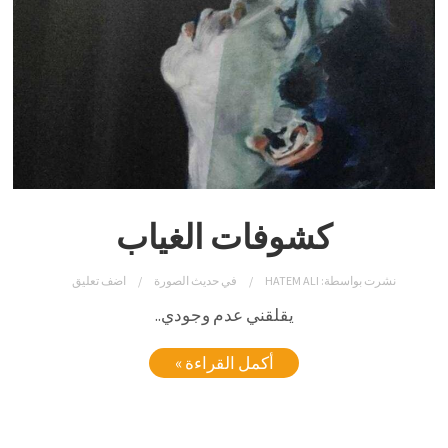
كشوفات الغياب
نشرت بواسطة:
HATEM ALI
في
حديث الصورة
اضف تعليق
يقلقني عدم وجودي..
أكمل القراءة »