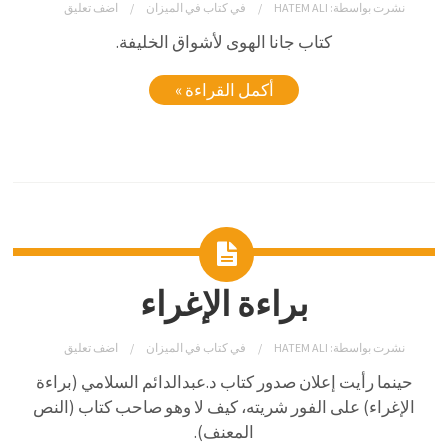
نشرت بواسطة:
HATEM ALI
في
كتاب في الميزان
اضف تعليق
كتاب جانا الهوى لأشواق الخليفة.
أكمل القراءة »
براءة الإغراء
نشرت بواسطة:
HATEM ALI
في
كتاب في الميزان
اضف تعليق
حينما رأيت إعلان صدور كتاب د.عبدالدائم السلامي (براءة
الإغراء) على الفور شريته، كيف لا وهو صاحب كتاب (النص
المعنف).