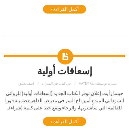
أكمل القراءة »
إسعافات أولية
نشرت بواسطة:
HATEM ALI
في
كتاب في الميزان
اضف تعليق
حينما رأيت إعلان توفر الكتاب الجديد (إسعافات أولية) للروائي
السوداني المبدع أمير تاج السر في معرض القاهرة ضميته فورا
للقائمة التي سأشتريها، والرجاء وضع خط على كلمة (
شراء
)..
أكمل القراءة »