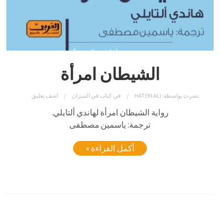
الشيطان امرأة
نشرت بواسطة:
HATEM ALI
في
كتاب في الميزان
اضف تعليق
رواية الشيطان امرأة لهاندي ألتايلي.
ترجمة: ياسمين مصطفى
أكمل القراءة »