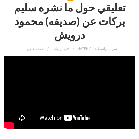
تعليقي حول ما نشره سليم
بركات عن (صديقه) محمود
درويش
نشرت بواسطة:
HATEM ALI
في
مرئيات
اضف تعليق