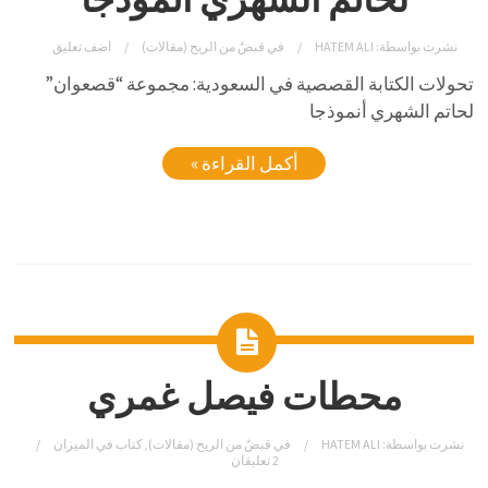
نشرت بواسطة:
HATEM ALI
في
قبضٌ من الريح (مقالات)
اضف تعليق
تحولات الكتابة القصصية في السعودية: مجموعة “قصعوان”
لحاتم الشهري أنموذجا
أكمل القراءة »
محطات فيصل غمري
نشرت بواسطة:
HATEM ALI
في
قبضٌ من الريح (مقالات)
,
كتاب في الميزان
2 تعليقان