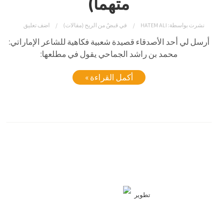
متهما)
نشرت بواسطة:
HATEM ALI
في
قبضٌ من الريح (مقالات)
اضف تعليق
أرسل
لي
أحد
الأصدقاء
قصيدة
شعبية
فكاهية
للشاعر
الإماراتي:
محمد
بن
راشد
الجماحي
يقول
في
مطلعها:
أكمل القراءة »
تطوير