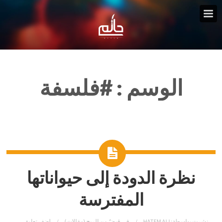
الوسم :
#فلسفة
نظرة الدودة إلى حيواناتها
المفترسة
نشرت بواسطة:
HATEM ALI
في
قبضٌ من الريح (مقالات)
اضف تعليق