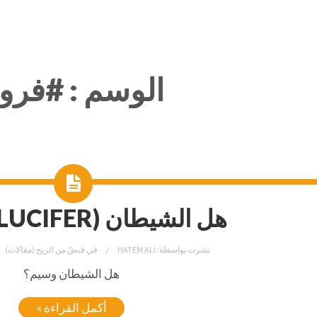
الوسم :
#فرو
هل الشيطان (LUCIFER) وسيم؟
نشرت بواسطة:
HATEM ALI
في
قبضٌ من الريح (مقالات)
هل الشيطان وسيم؟
أكمل القراءة »