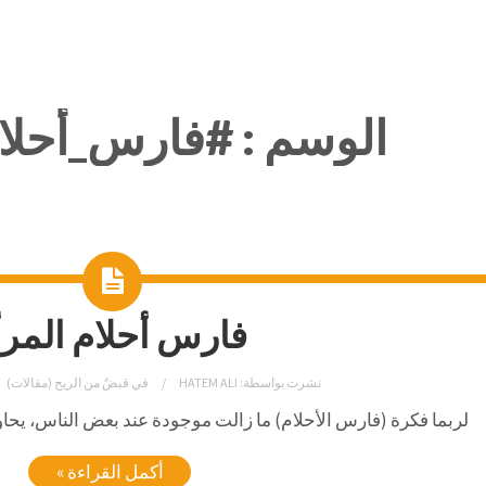
الوسم :
#فارس_أحلام
فارس أحلام المرأ
نشرت بواسطة:
HATEM ALI
في
قبضٌ من الريح (مقالات)
لربما فكرة (فارس الأحلام) ما زالت موجودة عند بعض الناس، يحا
أكمل القراءة »