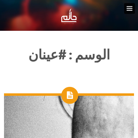
الوسم :
#عينان