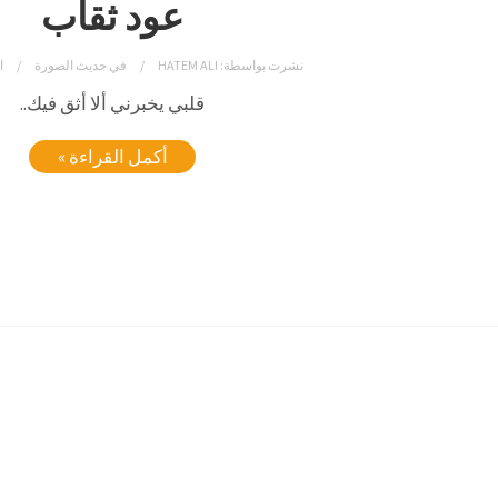
عود ثقاب
نشرت بواسطة:
HATEM ALI
في
حديث الصورة
ا
قلبي يخبرني ألا أثق فيك..
أكمل القراءة »