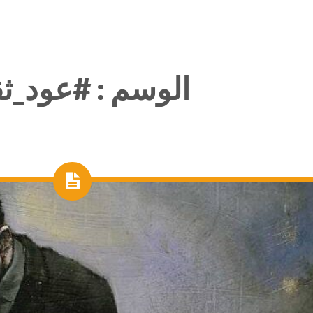
الوسم :
#عود_ث