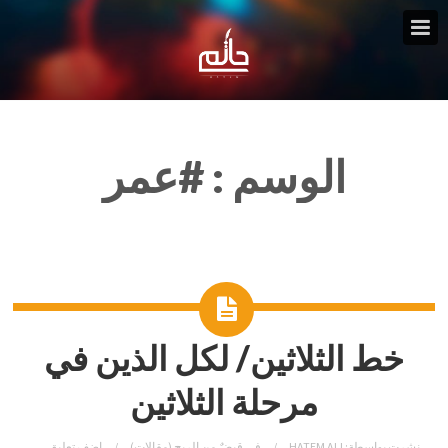
الوسم :
#عمر
خط الثلاثين/ لكل الذين في
مرحلة الثلاثين
نشرت بواسطة:
HATEM ALI
في
قبضٌ من الريح (مقالات)
اضف تعليق