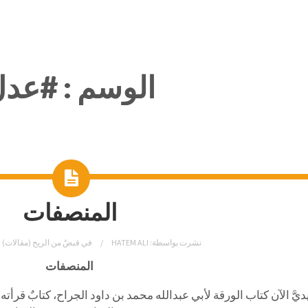
الوسم :
#عدل
المنصفات
نشرت بواسطة:
HATEM ALI
في
قبضٌ من الريح (مقالات)
المنصفات
ديَّ الآن كتاب الورقة لأبي عبدالله محمد بن داود الجراح، كتابٌ قرأ