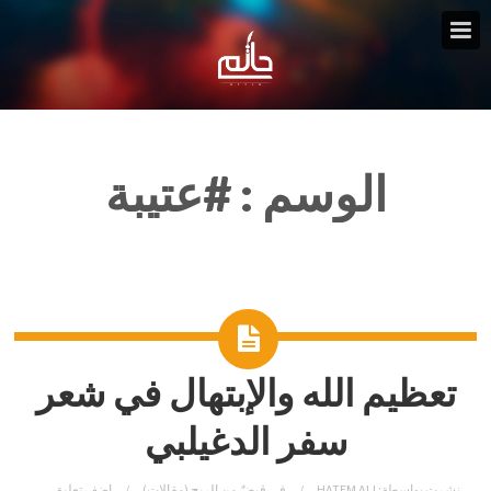
الوسم :
#عتيبة
تعظيم الله والإبتهال في شعر
سفر الدغيلبي
نشرت بواسطة:
HATEM ALI
في
قبضٌ من الريح (مقالات)
اضف تعليق