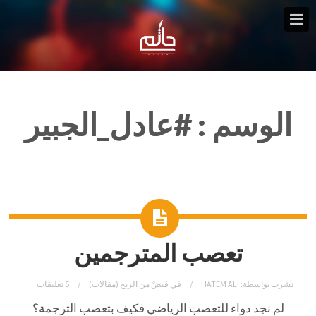
الوسم :
#عادل_الجبير
تعصب المترجمين
نشرت بواسطة:
HATEM ALI
في
قبضٌ من الريح (مقالات)
5 تعليقات
لم نجد دواء للتعصب الرياضي فكيف بتعصب الترجمة؟