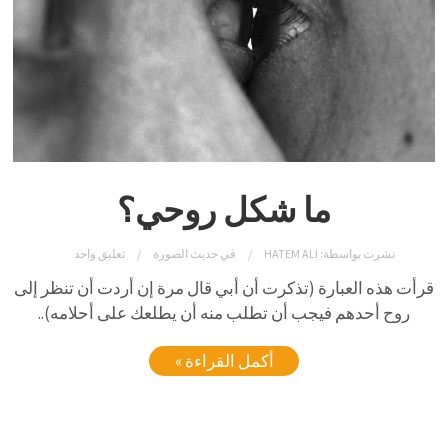
ما شكل روحي؟
نشرت بواسطة:
HATEM ALI
في
حديث الصورة
تعليق واحد
قرأت
هذه
العبارة
(تذكرت
أن
أبي
قال
مرة
إن
أردت
أن
تنظر
إلى
روح
أحدهم
فيجب
أن
تطلب
منه
أن
يطلعك
على
أحلامه)
..
أكمل القراءة »