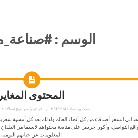
الوسم :
#صناعة_م
المحتوى المغاير
نشرت بواسطة:
HATEM ALI
في
قبضٌ من الريح (مقالات)
هداني السفر أصدقاء من كل أنحاء العالم ولذلك بعد كل أمسية شعري
اقع التواصل، وأكون حريص على متابعة محتواهم لاسيما من البلدان ال
المعلومات عن حياتهم اليومية.