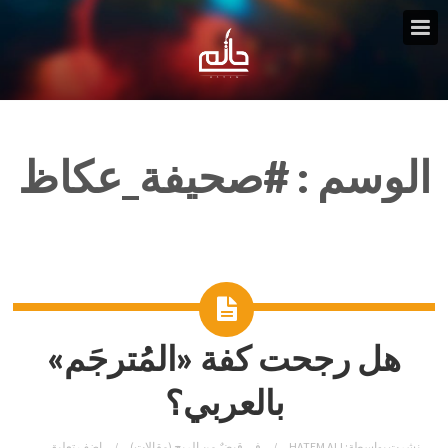
الوسم :
#صحيفة_عكاظ
هل رجحت كفة «المُترجَم»
بالعربي؟
نشرت بواسطة:
HATEM ALI
في
قبضٌ من الريح (مقالات)
اضف تعليق