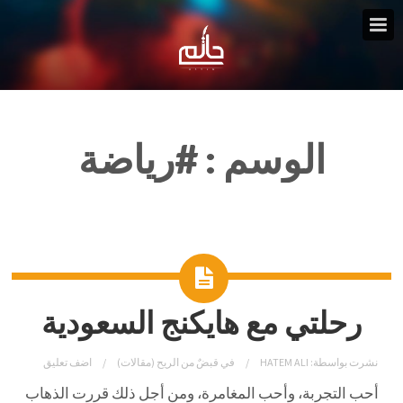
الوسم :
#رياضة
رحلتي مع هايكنج السعودية
نشرت بواسطة:
HATEM ALI
في
قبضٌ من الريح (مقالات)
اضف تعليق
أحب التجربة، وأحب المغامرة، ومن أجل ذلك قررت الذهاب