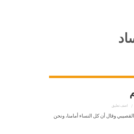
اد
م
اضف تعليق
لقصيبي
وقال
أن
كل
النساء
أمامنا،
ونحن