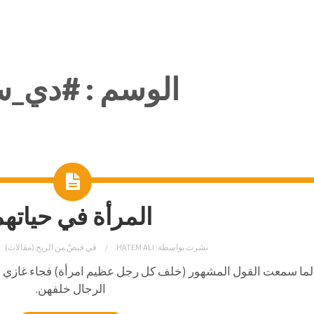
الوسم :
#دي_س
المرأة في حياته
نشرت بواسطة:
HATEM ALI
في
قبضٌ من الريح (مقالات)
ما
سمعت
القول
المشهور
(
خلف
كل
رجل
عظيم
امرأة) فجاء
غازي
ا
الرجال
خلفهن
.