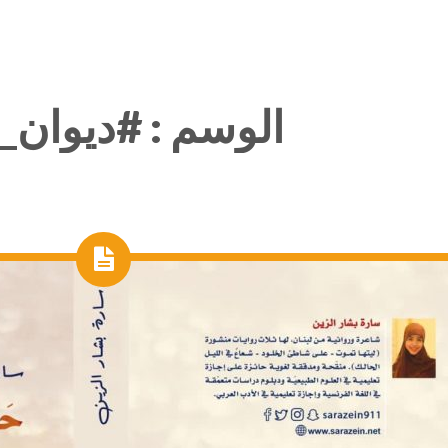
الوسم :
#ديوان_