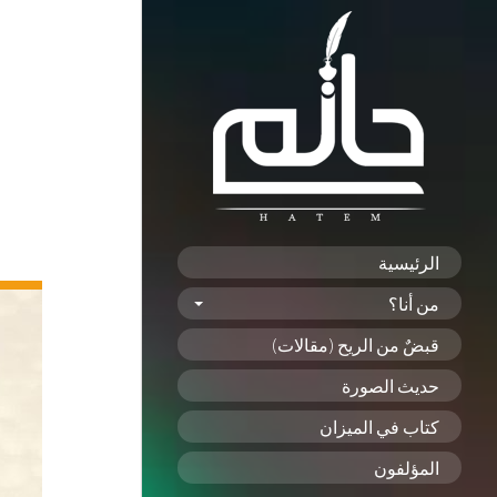
الرئيسية
من أنا؟
قبضٌ من الريح (مقالات)
حديث الصورة
كتاب في الميزان
المؤلفون