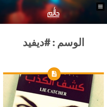
الوسم :
#ديفيد