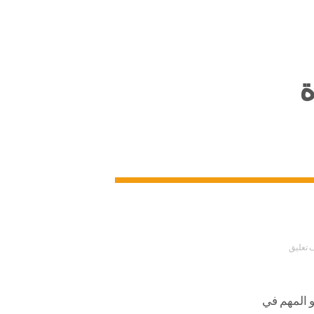
ة
 تعليق
 المهم في