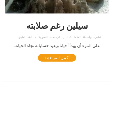
سيلين رغم صلابته
نشرت بواسطة:
HATEM ALI
في
حديث الصورة
اضف تعليق
على المرء أن يهدأ أحيانا ويعيد حساباته تجاه الحياة..
أكمل القراءة »