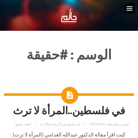
الوسم :
#حقيقة
في فلسطين..المرأة لا ترث
نشرت بواسطة:
HATEM ALI
في
قبضٌ من الريح (مقالات)
اضف تعليق
كنت اقرأ مقالة الدكتور عبدالله الغذامي (المرأة لا ترث)