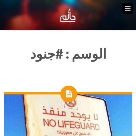
الوسم :
#جنود