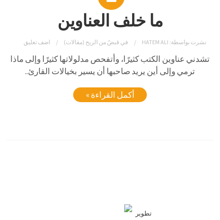
ما خلف العناوين
نشرت بواسطة:
HATEM ALI
في
قبضٌ من الريح (مقالات)
اضف تعليق
تشدني عناوين الكتب كثيرًا، وأتفحص مدلولاتها كثيرًا وإلى ماذا
ترمي وإلى أين يريد صاحبها أن يسير بخيالات القارئ..
أكمل القراءة »
تطوير