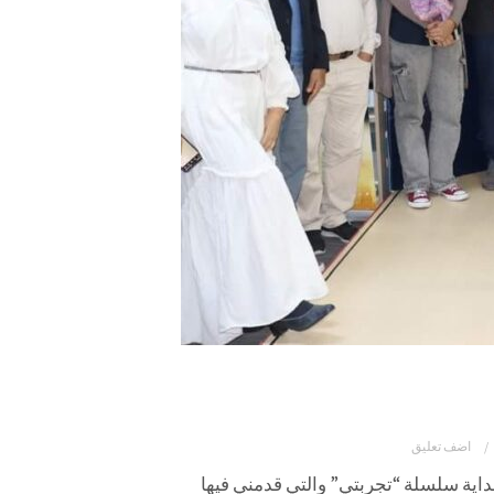
اضف تعليق
اية سلسلة “تجربتي” والتي قدمني فيها