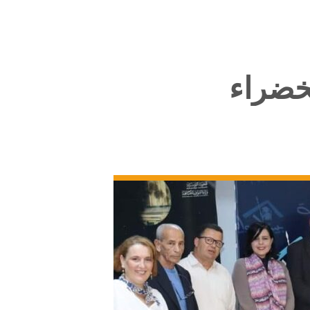
خضراء