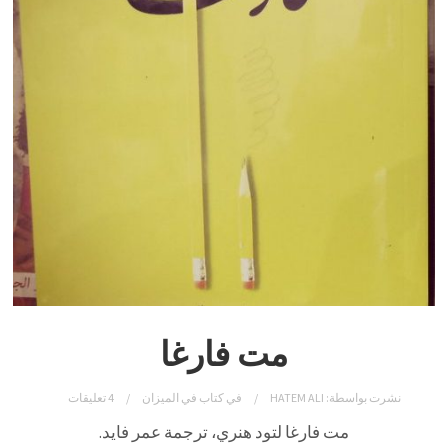
مت فارغا
نشرت بواسطة:
HATEM ALI
في
كتاب في الميزان
4 تعليقات
مت
فارغا
لتود
هنري، ترجمة عمر فايد.