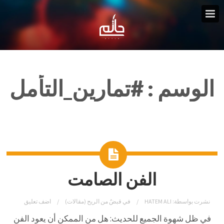
الوسم :
#تمارين_التأمل
الفن الصامت
نشرت بواسطة:
HATEM ALI
في
قبضٌ من الريح (مقالات)
اضف تعليق
في ظل شهوة الجميع للحديث: هل من الممكن أن يعود الفن