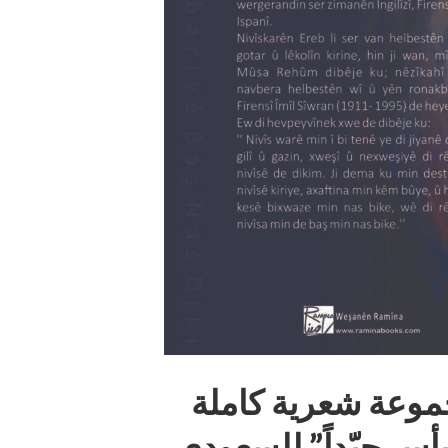
مجموعة شعرية كاملة
أس جيّداً” للسعودي