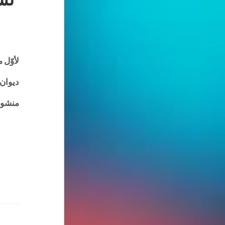
لأوّل 
ديوان 
منشورا