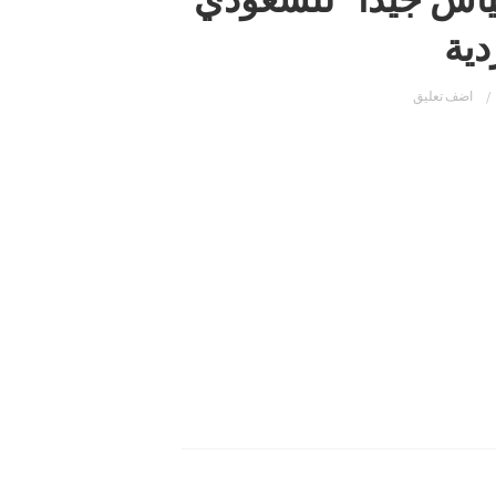
دية
اضف تعليق