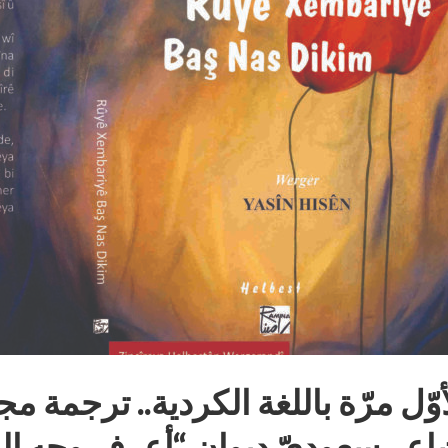
أوّل مرّة باللغة الكردية.. ترجمة 
اعر سعوديّ ديوان “أعرف وجه الي