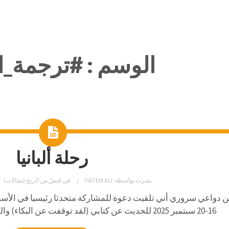
الوسم :
#ترجمة_ا
رحلة ألبانيا
نشرت بواسطة:
HATEM ALI
في
قبضٌ من الريح (مقالات)
 دواعي سروري أني تلقيت دعوة للمشاركة متحدثا رئيسيا في الأسبوع
16-20 سبتمبر 2025 للحديث عن كتابي (لقد توقفت عن البكاء) والذي تُرجم للغة الألبانية قبل عامين.