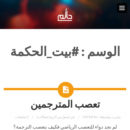
الوسم :
#بيت_الحكمة
تعصب المترجمين
نشرت بواسطة:
HATEM ALI
في
قبضٌ من الريح (مقالات)
5 تعليقات
لم نجد دواء للتعصب الرياضي فكيف بتعصب الترجمة؟