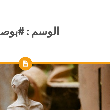
الوسم :
#بوصل