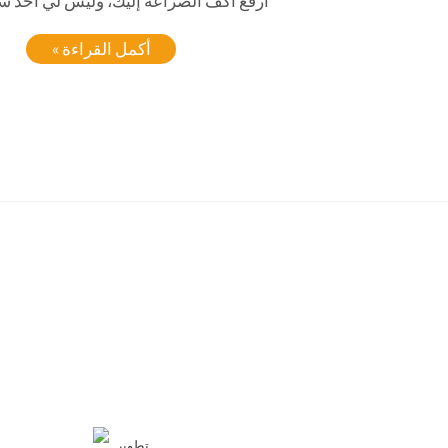
أرفع أكف الضراعة إليك، وليس لي أحدٌ سو
أكمل القراءة »
تطوير