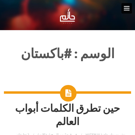
الوسم :
#باكستان
حين تطرق الكلمات أبواب
العالم
نشرت بواسطة:
HATEM ALI
في
قبضٌ من الريح (مقالات)
2 تعليقان