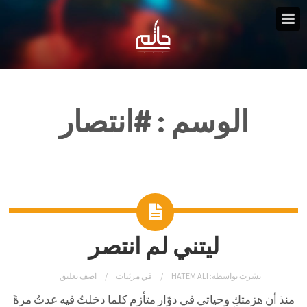
الوسم :
#انتصار
ليتني لم انتصر
نشرت بواسطة:
HATEM ALI
في
مرئيات
اضف تعليق
منذ أن هزمتكِ وحياتي في دوّار متأزم كلما دخلتُ فيه عدتُ مرةً