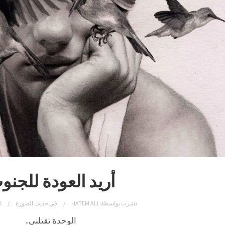
أريد العودة للجنو
نشرت بواسطة:
HATEM ALI
في
حديث الصورة
ا
الوحدة تقتلني..