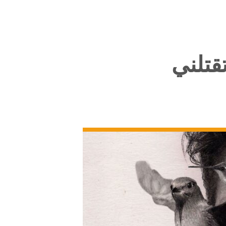
قتلني