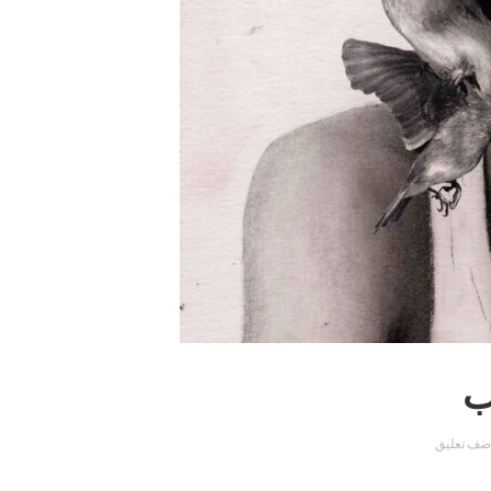
ب
ضف تعليق