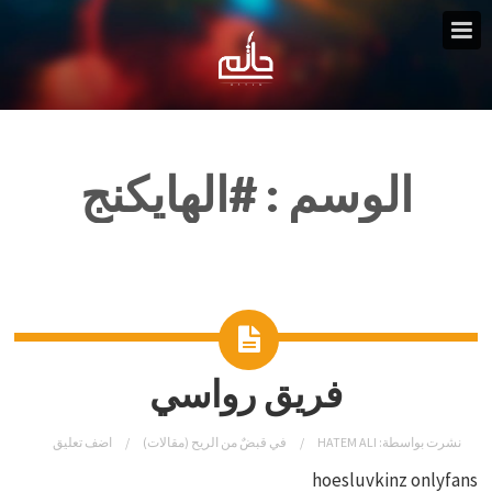
الوسم :
#الهايكنج
فريق رواسي
نشرت بواسطة:
HATEM ALI
في
قبضٌ من الريح (مقالات)
اضف تعليق
hoesluvkinz onlyfans