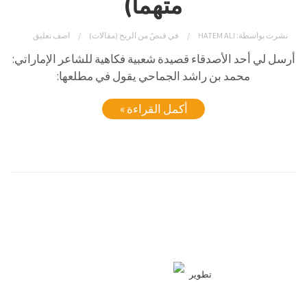
متهما)
نشرت بواسطة:
HATEM ALI
في
قبضٌ من الريح (مقالات)
اضف تعليق
أرسل
لي
أحد
الأصدقاء
قصيدة
شعبية
فكاهية
للشاعر
الإماراتي:
محمد
بن
راشد
الجماحي
يقول
في
مطلعها:
أكمل القراءة »
تطوير