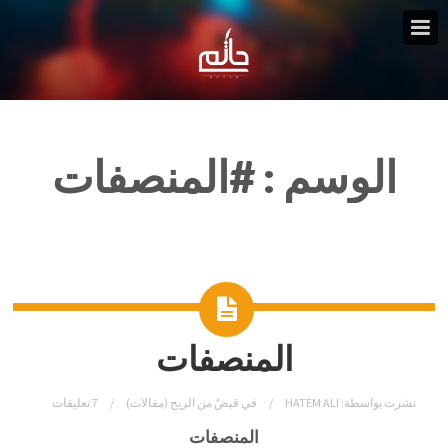
الوسم :
#المنصفات
المنصفات
نشرت بواسطة:
HATEM ALI
في
قبضٌ من الريح (مقالات)
7 تعليقات
المنصفات