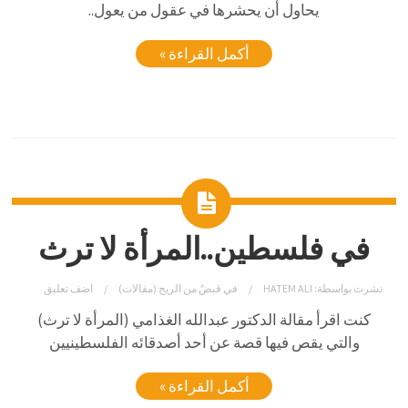
يحاول أن يحشرها في عقول من يعول..
أكمل القراءة »
في فلسطين..المرأة لا ترث
نشرت بواسطة:
HATEM ALI
في
قبضٌ من الريح (مقالات)
اضف تعليق
كنت اقرأ مقالة الدكتور عبدالله الغذامي (المرأة لا ترث)
والتي يقص فيها قصة عن أحد أصدقائه الفلسطينيين
أكمل القراءة »