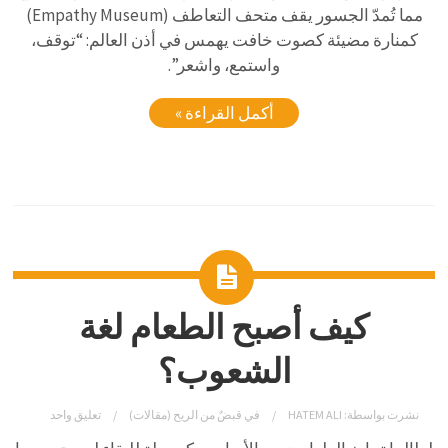
مما تُمدّ الجسور يقف متحف التعاطف (Empathy Museum)
كمنارة مضيئة كصوت خافت يهمس في أذن العالم: “توقف،
واستمع، واشعر”.
أكمل القراءة »
كيف أصبح الطعام لغة
الشعوب؟
نشرت بواسطة:
HATEM ALI
في
قبضٌ من الريح (مقالات)
تعليق واحد