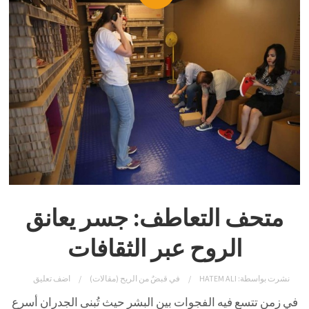
متحف التعاطف: جسر يعانق
الروح عبر الثقافات
نشرت بواسطة:
HATEM ALI
في
قبضٌ من الريح (مقالات)
اضف تعليق
في زمن تتسع فيه الفجوات بين البشر حيث تُبنى الجدران أسرع