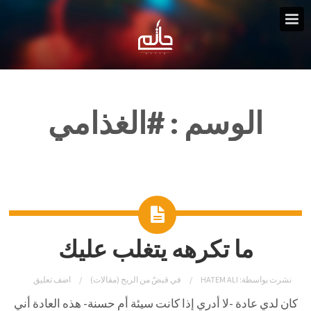
الوسم :
#الغذامي
ما تكرهه يتغلب عليك
نشرت بواسطة:
HATEM ALI
في
قبضٌ من الريح (مقالات)
اضف تعليق
كان لدي عادة -لا أدري إذا كانت سيئة أم حسنة- هذه العادة أني