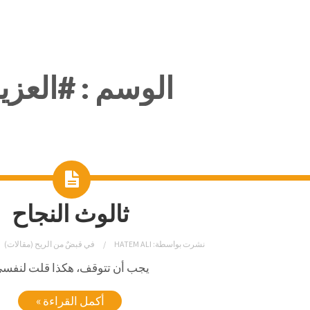
الوسم :
#العزي
ثالوث النجاح
نشرت بواسطة:
HATEM ALI
في
قبضٌ من الريح (مقالات)
يجب أن تتوقف، هكذا قلت لنفسي
أكمل القراءة »