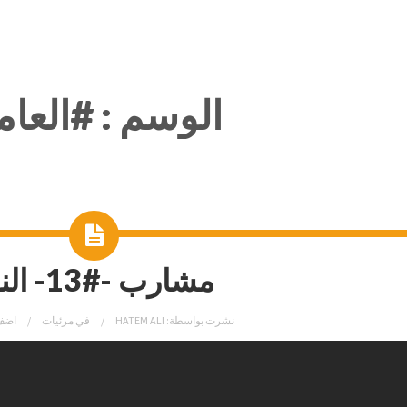
الوسم :
#العام
مشارب -#13- النقد
نشرت بواسطة:
HATEM ALI
في
مرئيات
اضف