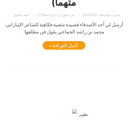
متهما)
نشرت بواسطة:
HATEM ALI
في
قبضٌ من الريح (مقالات)
اضف تعليق
أرسل
لي
أحد
الأصدقاء
قصيدة
شعبية
فكاهية
للشاعر
الإماراتي:
محمد
بن
راشد
الجماحي
يقول
في
مطلعها:
أكمل القراءة »
تطوير