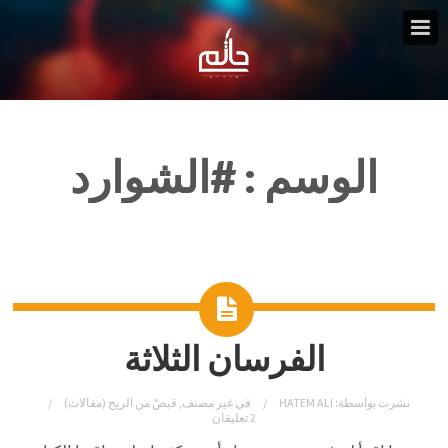
الوسم :
#الشوارد
الفرسان الثلاثة
نشرت بواسطة:
HATEM ALI
في
غير مصنف
,
قبضٌ من الريح (مقالات)
2 تعليقان