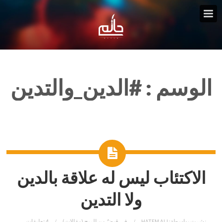
الوسم :
#الدين_والتدين
الاكتئاب ليس له علاقة بالدين
ولا التدين
نشرت بواسطة:
HATEM ALI
في
قبضٌ من الريح (مقالات)
4 تعليقات